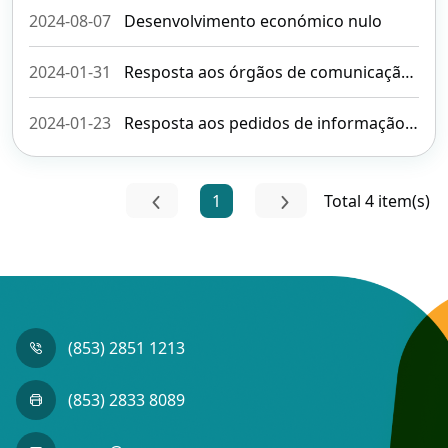
2024-08-07
Desenvolvimento económico nulo
2024-01-31
Resposta aos órgãos de comunicação social sobre o “Relatório de impacto ambiental da obra de ampliação do Aeroporto Internacional de Macau”
2024-01-23
Resposta aos pedidos de informação dos meios de comunicação social sobre a greve pretendida pela Associação dos Pilotos Aéreos Eva Airways
1
Total 4 item(s)
(853) 2851 1213
(853) 2833 8089