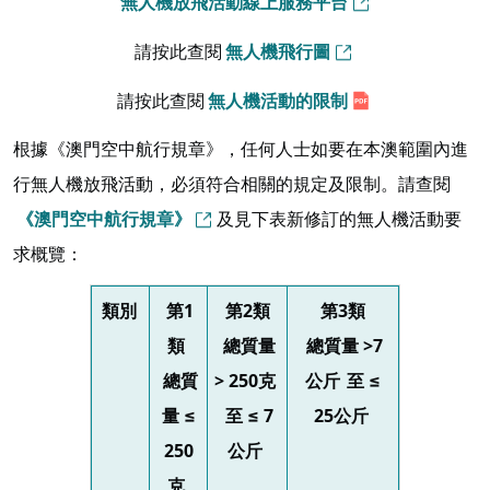
無人機放飛活動線上服務平台
請按此查閱
無人機飛行圖
請按此查閱
無人機活動的限制
根據《澳門空中航行規章》，任何人士如要在本澳範圍內進
行無人機放飛活動，必須符合相關的規定及限制。請查閱
《澳門空中航行規章》
及見下表新修訂的無人機活動要
求概覽：
類別
第1
第2類
第3類
類
總質量
總質量 >7
總質
> 250克
公斤
至 ≤
量 ≤
至 ≤ 7
25公斤
250
公斤
克