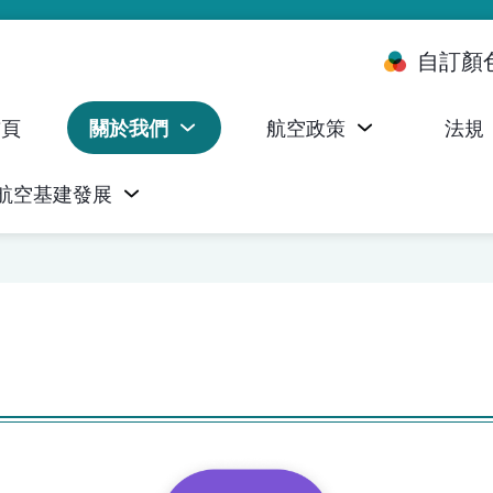
自訂顏
首頁
關於我們
航空政策
法規
航空基建發展
台 (ALMS)
服務承諾執行情況統計資料
航空器註冊，證明書及執照
無人機禁飛區及臨時飛行限制
民航局監管管理系統 (AOMS)
民航局於商社通提供的電子服務