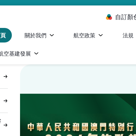
自訂顏
首頁
關於我們
航空政策
法規
航空基建發展
台 (ALMS)
服務承諾執行情況統計資料
航空器註冊，證明書及執照
無人機禁飛區及臨時飛行限制
民航局監管管理系統 (AOMS)
民航局於商社通提供的電子服務
審