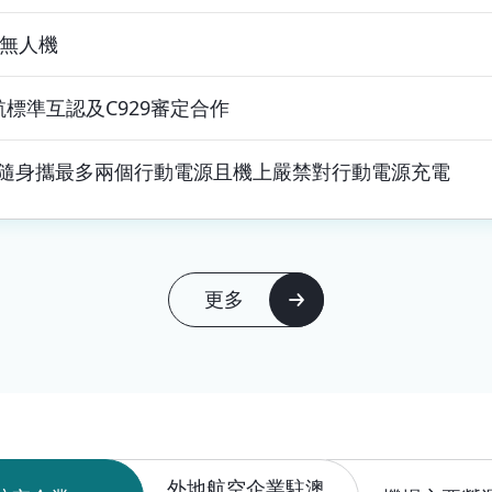
飛無人機
標準互認及C929審定合作
客隨身攜最多兩個行動電源且機上嚴禁對行動電源充電
更多
外地航空企業駐澳