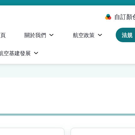
自訂顏
首頁
關於我們
航空政策
法規
航空基建發展
台 (ALMS)
服務承諾執行情況統計資料
航空器註冊，證明書及執照
無人機禁飛區及臨時飛行限制
民航局監管管理系統 (AOMS)
民航局於商社通提供的電子服務