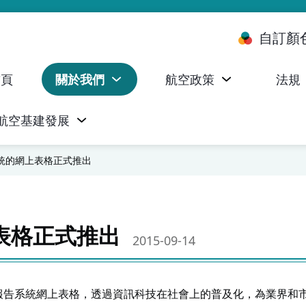
自訂顏
首頁
關於我們
航空政策
法規
航空基建發展
台 (ALMS)
服務承諾執行情況統計資料
航空器註冊，證明書及執照
無人機禁飛區及臨時飛行限制
民航局監管管理系統 (AOMS)
民航局於商社通提供的電子服務
統的網上表格正式推出
表格正式推出
2015-09-14
安全報告系統網上表格，透過資訊科技在社會上的普及化，為業界