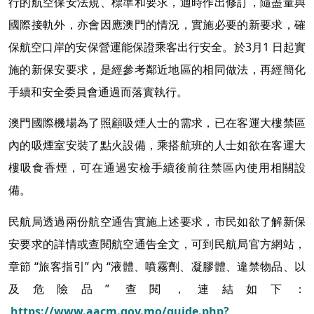
行的航空保安法規、標準和要求，適時作出修訂，隨盡量與
國際接軌外，亦會因應澳門的情況，實施必要的新要求，確
保航空口岸的安保營運能保證乘客出行安全。於3月1 日起實
施的新保安要求，是經參考鄰近地區的相同做法，再經簡化
手續和安全委員會通過而落實執行。
澳門國際機場為了照顧吸煙人士的需求，已在客運大樓禁區
內的吸煙室安裝了點火設備，乘搭航班的人士如欲在客運大
樓吸食香煙，可在通過安檢手續後前往禁區內使用相關設
備。
民航局透過兩份航空通告實施上述要求，市民如欲了解新保
安要求的詳情或查閱航空通告全文，可到民航局官方網站，
章節 “旅客指引” 內 “液體、噴霧劑、凝膠體、違禁物品、以
及危險品” 查閱，連結如下：
https://www.aacm.gov.mo/guide.php?