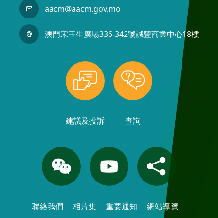
aacm@aacm.gov.mo
澳門宋玉生廣場336-342號誠豐商業中心18樓
建議及投訴
查詢
聯絡我們
相片集
重要通知
網站導覽