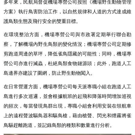
多年來，民航局督促機場專營公司按照《機場野生動物管理
方案》執行鳥害防治工作，以自然規律和人道的方式達成維
護鳥類生態及飛行安全的雙重目標。
在環境整治方面，機場專營公司與市政署定期舉行聯合勘
察，了解機場內野生鳥類的變化情況；機場專營公司定期修
剪跑道周邊的草坪，降低雀鳥隱藏的可能性；同時，機場專
營公司亦進行滅蟲，杜絕鳥類食物鏈源頭；此外，跑道人工
島邊界亦建設了圍網，防止野生動物闖入。
在日常營運方面，機場專營公司每天派專職小組在跑道人工
島進行多次巡邏，並會根據航班的起飛和降落時間增加巡視
的頻次，每當發現鳥群出現，專職小組會利用安裝在領航車
上的遠程聲波驅鳥器和驅鳥槍，藉由槍聲、閃光和煙霧將雀
鳥驅趕離跑道，並記錄鳥類的種類和數量進行分析。