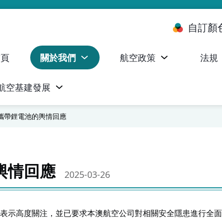
自訂顏
首頁
關於我們
航空政策
法規
航空基建發展
台 (ALMS)
服務承諾執行情況統計資料
航空器註冊，證明書及執照
無人機禁飛區及臨時飛行限制
民航局監管管理系統 (AOMS)
民航局於商社通提供的電子服務
攜帶鋰電池的輿情回應
輿情回應
2025-03-26
表示高度關注，並已要求本澳航空公司對相關安全隱患進行全面