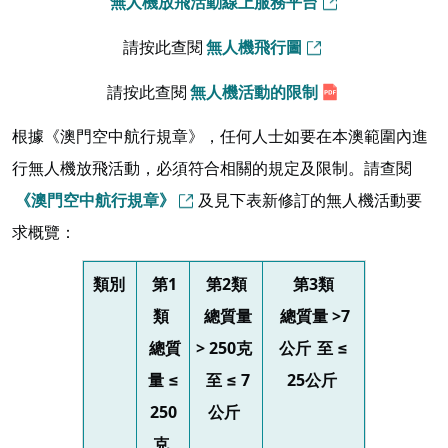
無人機放飛活動線上服務平台
請按此查閱
無人機飛行圖
請按此查閱
無人機活動的限制
根據《澳門空中航行規章》，任何人士如要在本澳範圍內進
行無人機放飛活動，必須符合相關的規定及限制。請查閱
《澳門空中航行規章》
及見下表新修訂的無人機活動要
求概覽：
類別
第1
第2類
第3類
類
總質量
總質量 >7
總質
> 250克
公斤
至 ≤
量 ≤
至 ≤ 7
25公斤
250
公斤
克