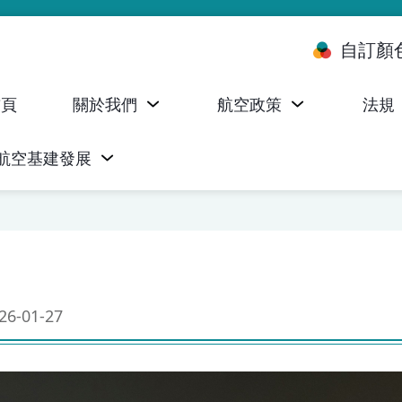
自訂顏
首頁
關於我們
航空政策
法規
航空基建發展
台 (ALMS)
服務承諾執行情況統計資料
航空器註冊，證明書及執照
無人機禁飛區及臨時飛行限制
民航局監管管理系統 (AOMS)
民航局於商社通提供的電子服務
6-01-27