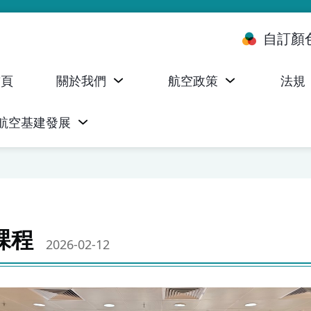
自訂顏
首頁
關於我們
航空政策
法規
航空基建發展
台 (ALMS)
服務承諾執行情況統計資料
航空器註冊，證明書及執照
無人機禁飛區及臨時飛行限制
民航局監管管理系統 (AOMS)
民航局於商社通提供的電子服務
課程
2026-02-12