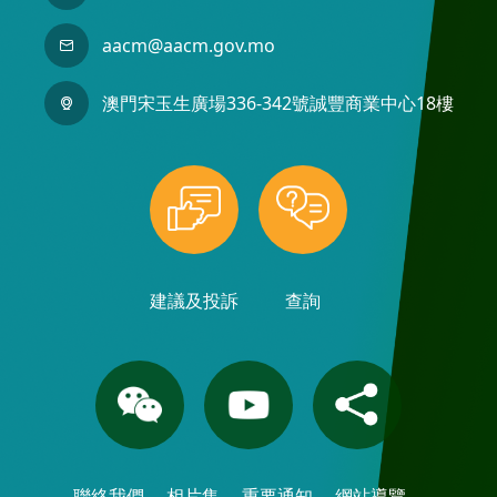
aacm@aacm.gov.mo
澳門宋玉生廣場336-342號誠豐商業中心18樓
建議及投訴
查詢
聯絡我們
相片集
重要通知
網站導覽