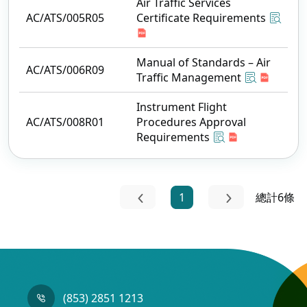
Air Traffic Services
AC/ATS/005R05
Certificate Requirements
Manual of Standards – Air
AC/ATS/006R09
Traffic Management
Instrument Flight
AC/ATS/008R01
Procedures Approval
Requirements
1
總計6條
(853) 2851 1213