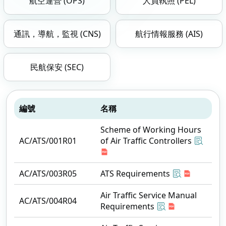
航空運營 (OPS)
人員執照 (PEL)
通訊，導航，監視 (CNS)
航行情報服務 (AIS)
民航保安 (SEC)
編號
名稱
Scheme of Working Hours
AC/ATS/001R01
of Air Traffic Controllers
AC/ATS/003R05
ATS Requirements
Air Traffic Service Manual
AC/ATS/004R04
Requirements