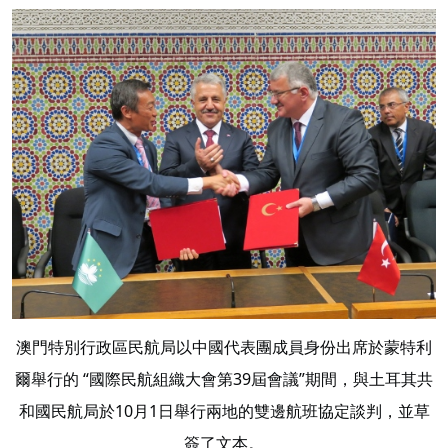
澳門特別行政區民航局以中國代表團成員身份出席於蒙特利
爾舉行的 “國際民航組織大會第39屆會議”期間，與土耳其共
和國民航局於10月1日舉行兩地的雙邊航班協定談判，並草
簽了文本。