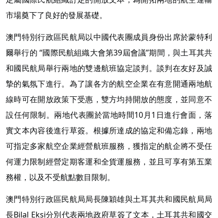
市場奠下了良好的發展基礎。
澳門特別行政區民航局以中國代表團成員身份出席於蒙特利
爾舉行的 “國際民航組織大會第39屆會議”期間，與土耳其共
和國民航局舉行兩地的雙邊航班協定談判。談判在友好及誠
摯的氣氛下進行。為了讓各方的航空企業在有意開通兩地航
線時可在開放政策下受惠，雙方均持開放的態度，並同意不
設任何限制。兩地代表團於當地時間10月1日進行會面，落
實文本內容後進行草簽。根據所達成的協定和備忘錄，兩地
可指定多家航空企業經營航班服務，獲指定的航企將不受任
何運力限制經營定期客運和全貨運服務，並且可享有第五業
務權，以及不受航點數目限制。
澳門特別行政區民航局局長陳穎雄與土耳其共和國民航局局
長Bilal Eksi分別代表兩地政府草簽了文本，土耳其共和國交