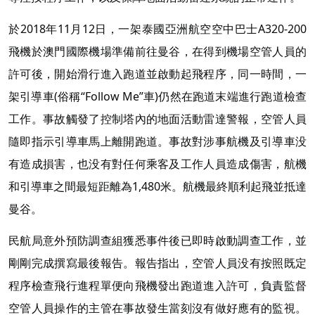
於2018年11月12日，一架泰國亞洲航空空中巴士A320-200
飛機於澳門國際機場準備前往曼谷，在得到機場空管人員的
許可後，開始滑行進入跑道並啟動起飛程序，同一時間，一
架引導車(俗稱“Follow Me”車)仍然在跑道末端進行跑道檢查
工作。事故觸發了控制塔內的地面活動雷達警報，空管人員
隨即指示引導車馬上離開跑道。事故對涉事航機及引導車没
有造成損害，也没有對任何乘客及工作人員造成傷害，航機
和引導車之間最短距離為1,480米。航機最終順利起飛並抵達
曼谷。
民航局意外預防調查組獲悉事件後已即時啟動調查工作，並
剛剛完成撰寫最後報告。報告指出，空管人員没有按照既定
程序檢查飛行進程單便向飛機發出跑道進入許可，負責監督
空管人員操作的主管在事故發生當刻沒有做好應有的監視。