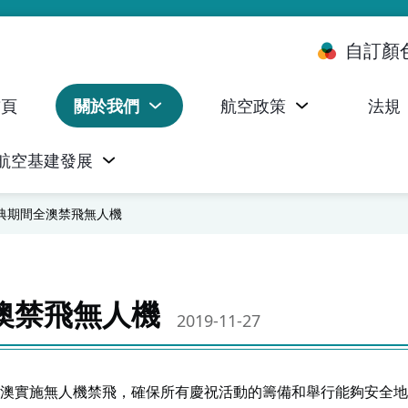
自訂顏
首頁
關於我們
航空政策
法規
航空基建發展
台 (ALMS)
服務承諾執行情況統計資料
航空器註冊，證明書及執照
無人機禁飛區及臨時飛行限制
民航局監管管理系統 (AOMS)
民航局於商社通提供的電子服務
典期間全澳禁飛無人機
澳禁飛無人機
2019-11-27
澳實施無人機禁飛，確保所有慶祝活動的籌備和舉行能夠安全地