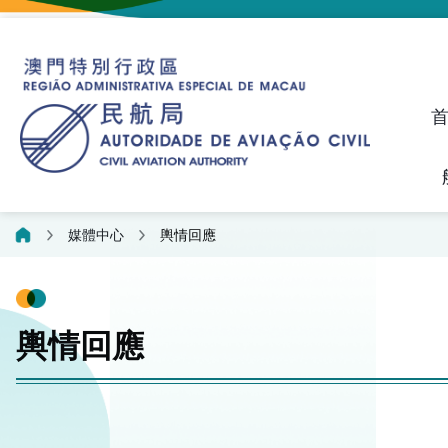
建議、投訴和異議統計資料
飛航人員執照管理線上平
媒體中心
輿情回應
輿情回應