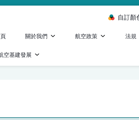
自訂顏
首頁
關於我們
航空政策
法規
航空基建發展
台 (ALMS)
服務承諾執行情況統計資料
航空器註冊，證明書及執照
無人機禁飛區及臨時飛行限制
民航局監管管理系統 (AOMS)
民航局於商社通提供的電子服務