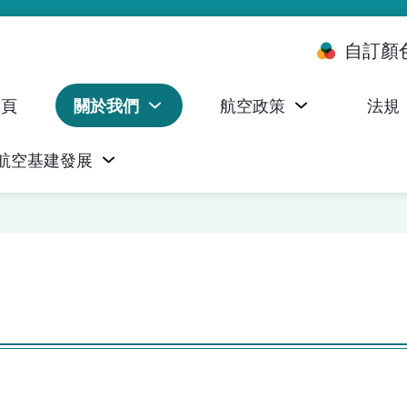
自訂顏
首頁
關於我們
航空政策
法規
航空基建發展
台 (ALMS)
服務承諾執行情況統計資料
航空器註冊，證明書及執照
無人機禁飛區及臨時飛行限制
民航局監管管理系統 (AOMS)
民航局於商社通提供的電子服務