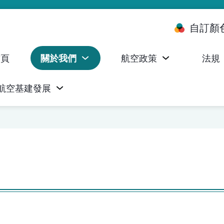
自訂顏
首頁
關於我們
航空政策
法規
航空基建發展
台 (ALMS)
服務承諾執行情況統計資料
航空器註冊，證明書及執照
無人機禁飛區及臨時飛行限制
民航局監管管理系統 (AOMS)
民航局於商社通提供的電子服務