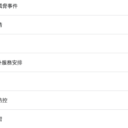
威脅事件
情
對外服務安排
防控
習