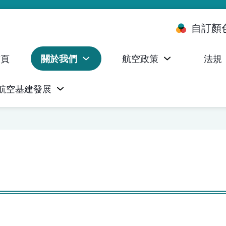
自訂顏
首頁
關於我們
航空政策
法規
航空基建發展
台 (ALMS)
服務承諾執行情況統計資料
航空器註冊，證明書及執照
無人機禁飛區及臨時飛行限制
民航局監管管理系統 (AOMS)
民航局於商社通提供的電子服務