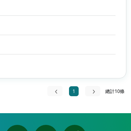
1
總計10條