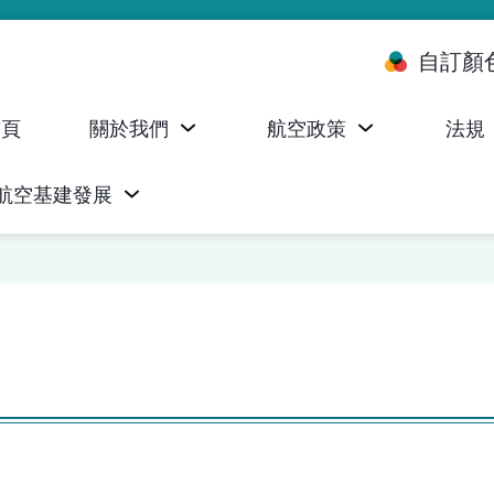
自訂顏
首頁
關於我們
航空政策
法規
航空基建發展
台 (ALMS)
服務承諾執行情況統計資料
航空器註冊，證明書及執照
無人機禁飛區及臨時飛行限制
民航局監管管理系統 (AOMS)
民航局於商社通提供的電子服務