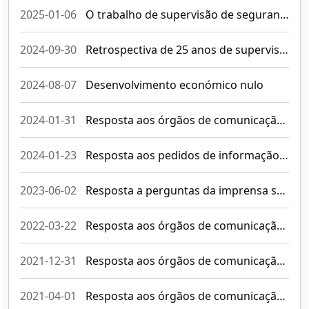
2025-01-06
O trabalho de supervisão de segurança operacional da Autoridade de Aviação Civil
2024-09-30
Retrospectiva de 25 anos de supervisão da segurança operacional da aviação civil e marcos importantes no desenvolvimento do Aeroporto Internacional de Macau
2024-08-07
Desenvolvimento económico nulo
2024-01-31
Resposta aos órgãos de comunicação social sobre o “Relatório de impacto ambiental da obra de ampliação do Aeroporto Internacional de Macau”
2024-01-23
Resposta aos pedidos de informação dos meios de comunicação social sobre a greve pretendida pela Associação dos Pilotos Aéreos Eva Airways
2023-06-02
Resposta a perguntas da imprensa sobre o C919
2022-03-22
Resposta aos órgãos de comunicação social sobre o acidente de avião da China Eastern Airlines
2021-12-31
Resposta aos órgãos de comunicação social sobre as actividades de lançamento de drones
2021-04-01
Resposta aos órgãos de comunicação social sobre os serviços de transporte aéreo de passageiros entre Macau e Qatar