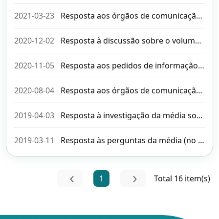
2021-03-23
Resposta aos órgãos de comunicação social sobre o apoio ao sector da aviação civil
2020-12-02
Resposta à discussão sobre o volume do som dos aviões e consultas dos meios de comunicação social pelos residentes de Macau nas redes sociais (Actualizada)
2020-11-05
Resposta aos pedidos de informação dos meios de comunicação social sobre as estações de monitorização de ruído aeronáutico
2020-08-04
Resposta aos órgãos de comunicação social sobre a abertura de rotas aéreas internacionais
2019-04-03
Resposta à investigação da média sobre dois casos de violação da segurança da aviação
2019-03-11
Resposta às perguntas da média (no B737-8)
1
Total 16 item(s)