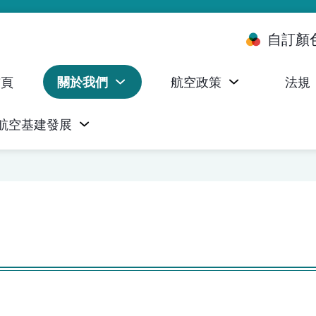
自訂顏
首頁
關於我們
航空政策
法規
航空基建發展
台 (ALMS)
服務承諾執行情況統計資料
航空器註冊，證明書及執照
無人機禁飛區及臨時飛行限制
民航局監管管理系統 (AOMS)
民航局於商社通提供的電子服務