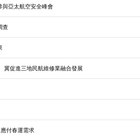
參與亞太航空安全峰會
調查
果
， 冀促進三地民航維修業融合發展
班應付春運需求