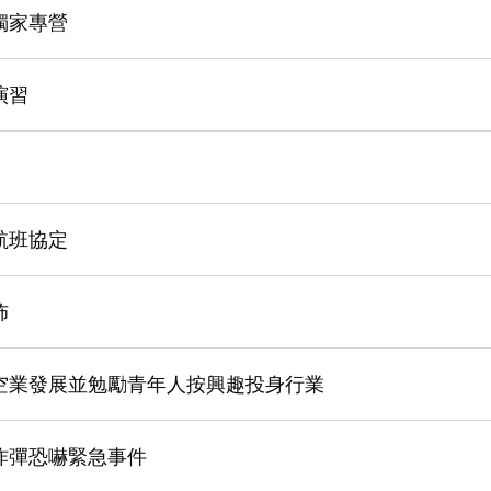
獨家專營
演習
航班協定
佈
空業發展並勉勵青年人按興趣投身行業
炸彈恐嚇緊急事件