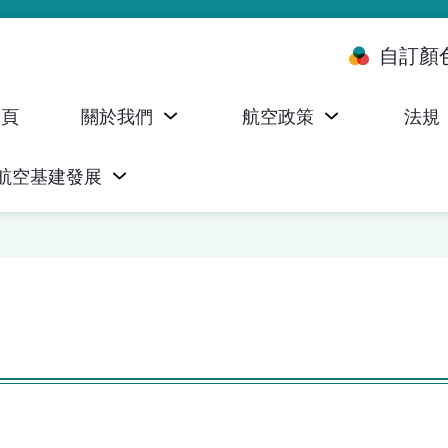
自訂顏
首頁
關於我們
航空政策
法規
航空基建發展
台 (ALMS)
服務承諾執行情況統計資料
航空器註冊，證明書及執照
無人機禁飛區及臨時飛行限制
民航局監管管理系統 (AOMS)
民航局於商社通提供的電子服務